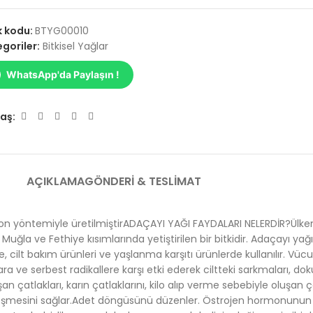
k kodu:
BTYG00010
goriler:
Bitkisel Yağlar
WhatsApp'da Paylaşın !
aş:
AÇIKLAMA
GÖNDERI & TESLIMAT
syon yöntemiyle üretilmiştirADAÇAYI YAĞI FAYDALARI NELERDİR?Ülke
inin Muğla ve Fethiye kısımlarında yetiştirilen bir bitkidir. Adaçayı 
ilt bakım ürünleri ve yaşlanma karşıtı ürünlerde kullanılır. Vücutta
ve serbest radikallere karşı etki ederek ciltteki sarkmaları, dokula
n çatlakları, karın çatlaklarını, kilo alıp verme sebebiyle oluşan
yileşmesini sağlar.Adet döngüsünü düzenler. Östrojen hormonunun a