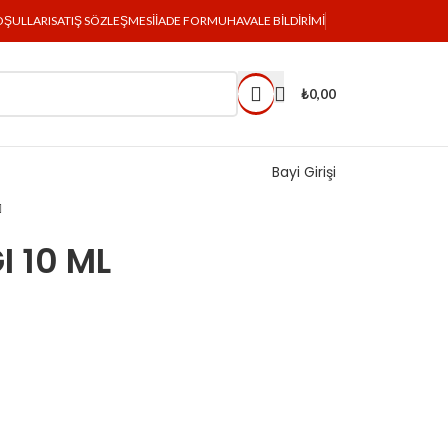
OŞULLARI
SATIŞ SÖZLEŞMESI
İADE FORMU
HAVALE BILDIRIMI
₺
0,00
Bayi Girişi
I 10 ML