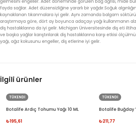
gelmesini engeller. Adet döneminde görülen bağ ağrısı, mide bulan
fayda sağlar. Adet düzensizliğine yararlı bir yağdır.Soğuk algınlığı
kaynaklanan tıkanmalara iyi gelir. Aynı zamanda balgam söktürücüd
araştırmaya göre, dört ay boyunca adaçayı yağı kullanmanın alzhei
diş hastalıklarına da iyi gelir. Michigan Üniversitesinde diş eti ilt
ve başka yağlar karıştırılarak diş hastalıklarına karşı etkisi ölçül
yağı, ağız kokusunu engeller, diş etlerine iyi gelir.
İlgili ürünler
TÜKENDI
TÜKENDI
Botalife Ardıç Tohumu Yağı 10 ML
Botalife Buğday 
₺
195,61
₺
211,77