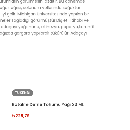
 durumların görülmesini azaltır. Bu dönemde
ı, göğüs ağrısı, solunum yollarında soğuktan
i gelir. Michigan Üniversitesinde yapılan bir
eler sağladığı görülmüştür.Diş eti iltihabı ve
da, adaçayı yağı, nane, ekinezya, papatya,karanfil
ek ağızda gargara yapılarak tükürülür. Adaçayı
TÜKENDI
TÜKENDI
Botalife Defne Tohumu Yağı 20 ML
₺
228,79