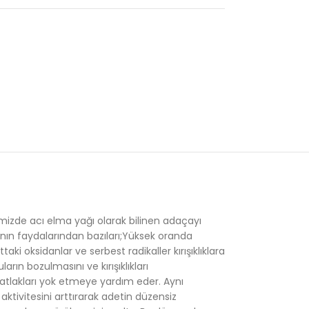
mizde acı elma yağı olarak bilinen adaçayı
yağının faydalarından bazıları;Yüksek oranda
ki oksidanlar ve serbest radikaller kırışıklıklara
rın bozulmasını ve kırışıklıkları
 çatlakları yok etmeye yardım eder. Aynı
ktivitesini arttırarak adetin düzensiz