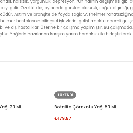
tısı, halsizlik, yorgunluk, depresyon, ruh halinin değişmesi gibi
na iyi gelir. Özellikle kış aylarında görülen öksürük, soğuk algınlığ
ür. Astım ve bronşite de fayda sağlar.Alzheimer rahatsızlığına iy
mer hastalarının bilinçsel işlevlerini geliştirmekte önemli gelişm
ihabı ve diş hastalıkları üzerine bir çalışma yapılmıştır. Bu çalışma
müştür. Yağlarla hazırlanan karışım yarım bardak su ile birleştiriler
TÜKENDI
Yağı 20 ML
Botalife Çörekotu Yağı 50 ML
₺
179,87