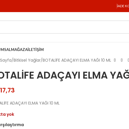
İADE K
UMSAL
MAĞAZA
İLETIŞIM
 Sayfa
Bitkisel Yağlar
BOTALİFE ADAÇAYI ELMA YAĞI 10 ML
OTALİFE ADAÇAYI ELMA YAĞ
17,73
LİFE ADAÇAYI ELMA YAĞI 10 ML
kta yok
rşılaştırma