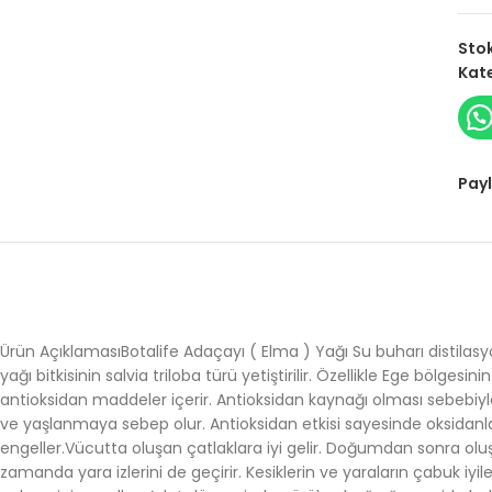
Sto
Kate
Payl
Ürün AçıklamasıBotalife Adaçayı ( Elma ) Yağı Su buharı distila
yağı bitkisinin salvia triloba türü yetiştirilir. Özellikle Ege bölges
antioksidan maddeler içerir. Antioksidan kaynağı olması sebebiyle, c
ve yaşlanmaya sebep olur. Antioksidan etkisi sayesinde oksidanlara 
engeller.Vücutta oluşan çatlaklara iyi gelir. Doğumdan sonra oluşa
zamanda yara izlerini de geçirir. Kesiklerin ve yaraların çabuk i