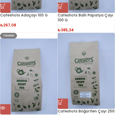
Cafeshots Adaçayı 100 G
Cafeshots Ballı Papatya Çayı
100 G
₺
267,08
₺
385,34
TÜKENDI
Cafeshots Böğürtlen Çayı 250