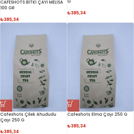
G
CAFESHOTS BİTKİ ÇAYI MELİSA
100 GR
₺
385,34
₺
385,34
Cafeshots Çilek Ahududu
Cafeshots Elma Çayı 250 G
Çayı 250 G
₺
385,34
₺
385,34