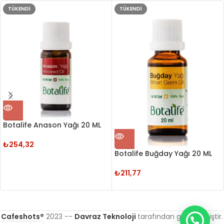
TÜKENDI
TÜKENDI
Botalife Anason Yağı 20 ML
₺
254,32
Botalife Buğday Yağı 20 ML
₺
211,77
Cafeshots®
2023 --
Davraz Teknoloji
tarafından geliştirilmiştir.