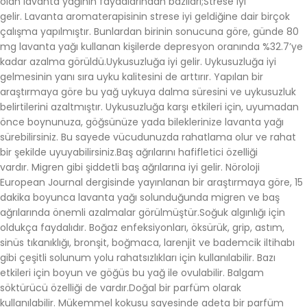
olan lavanta yağının faydalarından bazıları;Strese iyi
gelir. Lavanta aromaterapisinin strese iyi geldiğine dair birçok
çalışma yapılmıştır. Bunlardan birinin sonucuna göre, günde 80
mg lavanta yağı kullanan kişilerde depresyon oranında %32.7’ye
kadar azalma görüldü.Uykusuzluğa iyi gelir. Uykusuzluğa iyi
gelmesinin yanı sıra uyku kalitesini de arttırır. Yapılan bir
araştırmaya göre bu yağ uykuya dalma süresini ve uykusuzluk
belirtilerini azaltmıştır. Uykusuzluğa karşı etkileri için, uyumadan
önce boynunuza, göğsünüze yada bileklerinize lavanta yağı
sürebilirsiniz. Bu sayede vücudunuzda rahatlama olur ve rahat
bir şekilde uyuyabilirsiniz.Baş ağrılarını hafifletici özelliği
vardır. Migren gibi şiddetli baş ağrılarına iyi gelir. Nöroloji
European Journal dergisinde yayınlanan bir araştırmaya göre, 15
dakika boyunca lavanta yağı solunduğunda migren ve baş
ağrılarında önemli azalmalar görülmüştür.Soğuk algınlığı için
oldukça faydalıdır. Boğaz enfeksiyonları, öksürük, grip, astım,
sinüs tıkanıklığı, bronşit, boğmaca, larenjit ve bademcik iltihabı
gibi çeşitli solunum yolu rahatsızlıkları için kullanılabilir. Bazı
etkileri için boyun ve göğüs bu yağ ile ovulabilir. Balgam
söktürücü özelliği de vardır.Doğal bir parfüm olarak
kullanılabilir. Mükemmel kokusu sayesinde adeta bir parfüm