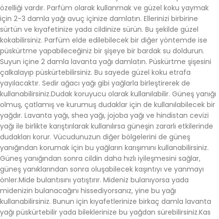
özelliği vardır. Parfüm olarak kullanmak ve güzel koku yaymak
için 2-3 damla yağı avuç içinize damlatın. Ellerinizi birbirine
sürtün ve kıyafetinize yada cildinize sürün. Bu şekilde güzel
kokabilirsiniz. Parfüm elde edilebilecek bir diğer yöntemde ise
püskürtme yapabileceğiniz bir şişeye bir bardak su doldurun.
Suyun içine 2 damla lavanta yağı damlatın. Püskürtme şişesini
çalkalayıp püskürtebilirsiniz. Bu sayede güzel koku etrafa
yayılacaktır. Sedir ağacı yağı gibi yağlarla birleştirerek de
kullanabilirsiniz.Dudak koruyucu olarak kullanılabilir. Güneş yanığı
olmuş, çatlamış ve kurumuş dudaklar için de kullanılabilecek bir
yağdır. Lavanta yağı, shea yağı, jojoba yağı ve hindistan cevizi
yağı ile birlikte karıştırılarak kullanılırsa güneşin zararlı etkilerinde
dudakları korur. Vücudunuzun diğer bölgelerini de güneş
yanığından korumak için bu yağların karışımını kullanabilirsiniz.
Güneş yanığından sonra cildin daha hızlı iyileşmesini sağlar,
güneş yanıklarından sonra oluşabilecek kaşıntıyı ve yanmayı
önler.Mide bulantısını yatıştırır. Mideniz bulanıyorsa yada
midenizin bulanacağını hissediyorsanız, yine bu yağı
kullanabilirsiniz. Bunun için kıyafetlerinize birkaç damla lavanta
yağı püskürtebilir yada bileklerinize bu yağdan sürebilirsiniz.Kas