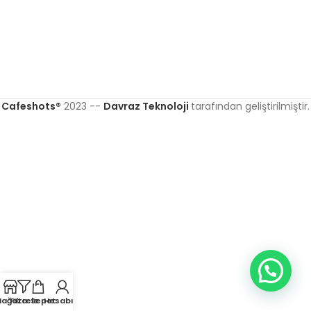
Cafeshots®
2023 --
Davraz Teknoloji
tarafından geliştirilmiştir.
ağaza
Filtrele
Sepet
Hesabım