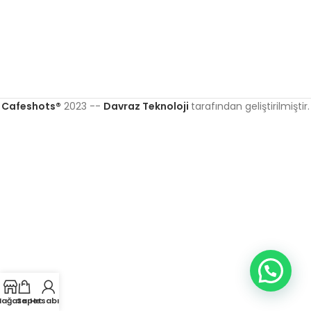
Cafeshots®
2023 --
Davraz Teknoloji
tarafından geliştirilmiştir.
ağaza
Sepet
Hesabım