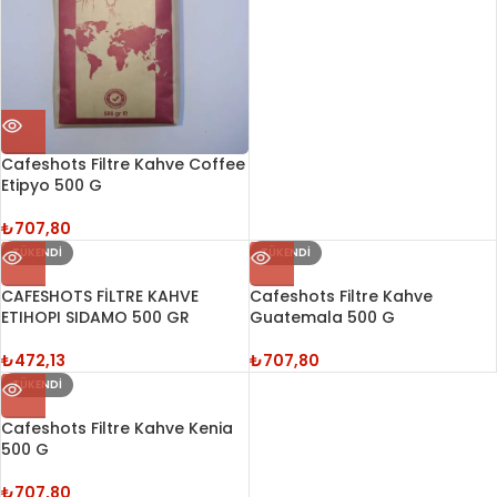
Cafeshots Filtre Kahve Coffee
Etipyo 500 G
₺
707,80
TÜKENDI
TÜKENDI
CAFESHOTS FİLTRE KAHVE
Cafeshots Filtre Kahve
ETIHOPI SIDAMO 500 GR
Guatemala 500 G
₺
472,13
₺
707,80
TÜKENDI
Cafeshots Filtre Kahve Kenia
500 G
₺
707,80