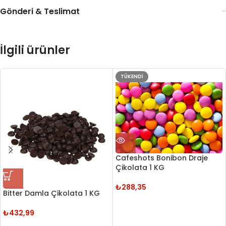
Gönderi & Teslimat
İlgili ürünler
TÜKENDI
Cafeshots Bonibon Draje
Çikolata 1 KG
₺
288,35
Bitter Damla Çikolata 1 KG
₺
432,99