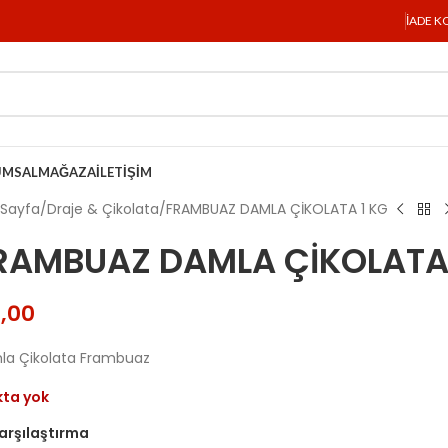
İADE K
UMSAL
MAĞAZA
İLETIŞIM
 Sayfa
Draje & Çikolata
FRAMBUAZ DAMLA ÇİKOLATA 1 KG
RAMBUAZ DAMLA ÇİKOLATA 
,00
la Çikolata Frambuaz
kta yok
arşılaştırma