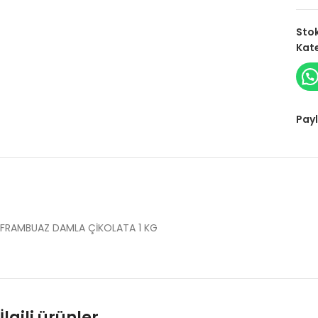
Sto
Kate
Payl
FRAMBUAZ DAMLA ÇİKOLATA 1 KG
İlgili ürünler