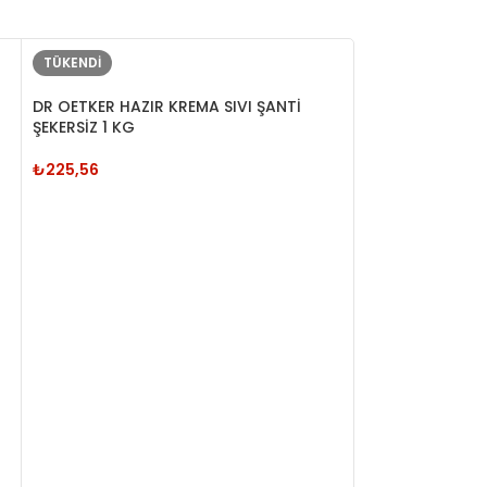
TÜKENDI
TÜKENDI
DR OETKER HAZIR KREMA SIVI ŞANTİ
ŞEKERSİZ 1 KG
₺
225,56
Dr. Oetker Tira
₺
376,41