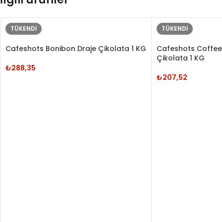
TÜKENDI
TÜKENDI
Cafeshots Bonibon Draje Çikolata 1 KG
Cafeshots Coffee
Çikolata 1 KG
₺
288,35
₺
207,52