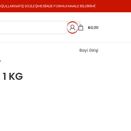
OŞULLARI
SATIŞ SÖZLEŞMESI
İADE FORMU
HAVALE BILDIRIMI
₺
0,00
Bayi Girişi
1 KG