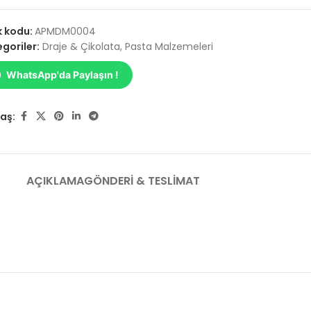
k kodu:
APMDM0004
goriler:
Draje & Çikolata
,
Pasta Malzemeleri
WhatsApp'da Paylaşın !
aş:
AÇIKLAMA
GÖNDERI & TESLIMAT