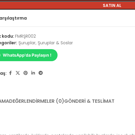
SATIN AL
arşılaştırma
k kodu:
FMRŞR002
goriler:
Şuruplar
,
Şuruplar & Soslar
WhatsApp'da Paylaşın !
aş:
AMA
DEĞERLENDIRMELER (0)
GÖNDERI & TESLIMAT