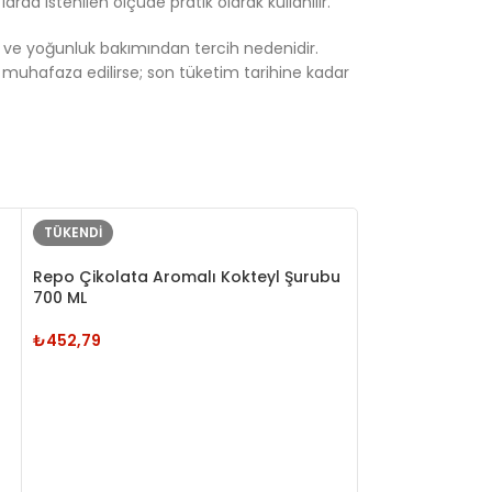
arda istenilen ölçüde pratik olarak kullanılır.
enk ve yoğunluk bakımından tercih nedenidir.
 muhafaza edilirse; son tüketim tarihine kadar
TÜKENDI
TÜKENDI
Repo Çikolata Aromalı Kokteyl Şurubu
700 ML
₺
452,79