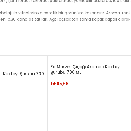
m, şantilerde, keklerde, pastalarda, yenilebilir buzlarda, ice slush’l
mbalajı ile vitrinlerinize estetik bir görünüm kazandırır. Aroma, r
, %30 daha az tatlıdır. Ağzı açıldıktan sonra kapak kapalı olarak
Fo Mürver Çiçeği Aromalı Kokteyl
Şurubu 700 ML
lı Kokteyl Şurubu 700
₺
585,68