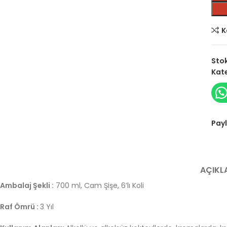
K
Sto
Kate
Payl
AÇIKL
Ambalaj Şekli :
700 ml, Cam Şişe, 6’lı Koli
Raf Ömrü :
3 Yıl