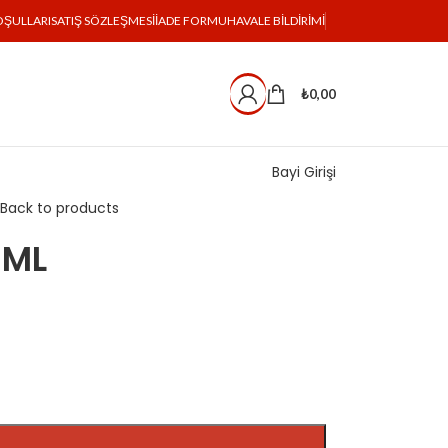
OŞULLARI
SATIŞ SÖZLEŞMESI
İADE FORMU
HAVALE BILDIRIMI
₺
0,00
Bayi Girişi
L
Back to products
 ML