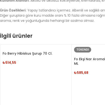
Kullanım Alanları:
Alkollü ve alkolsüz kokteyllerde, kremalarda, kre
Ürün Özellikleri:
Yapay tatlandırıcı içermez. Albenili ve sağlıklı a
Diğer şuruplara göre kuru madde oranı % 10 fazla olmasına rağmen
aroma, renk ve yoğunluğunda herhangi bir azalma olmaz.
İlgili ürünler
TÜKENDI
Fo Berry Hibiskus Şurup 70 Cl.
Fo Ekşi Nar Aroma
₺
514,55
ML
₺
585,68