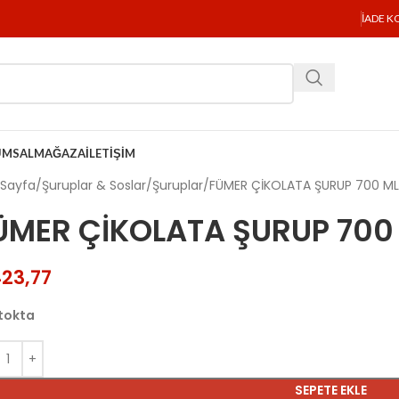
İADE K
UMSAL
MAĞAZA
İLETIŞIM
 Sayfa
Şuruplar & Soslar
Şuruplar
FÜMER ÇİKOLATA ŞURUP 700 M
ÜMER ÇİKOLATA ŞURUP 700
23,77
tokta
SEPETE EKLE