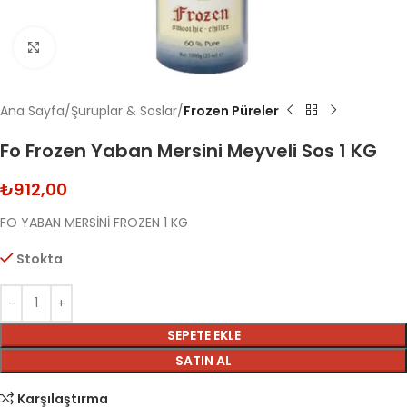
Click to enlarge
Ana Sayfa
Şuruplar & Soslar
Frozen Püreler
Fo Frozen Yaban Mersini Meyveli Sos 1 KG
₺
912,00
FO YABAN MERSİNİ FROZEN 1 KG
Stokta
SEPETE EKLE
SATIN AL
Karşılaştırma