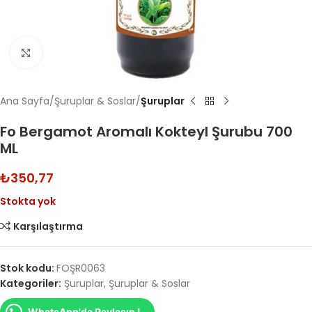
Click to enlarge
Ana Sayfa
Şuruplar & Soslar
Şuruplar
Fo Bergamot Aromalı Kokteyl Şurubu 700
ML
₺
350,77
Stokta yok
Karşılaştırma
Stok kodu:
FOŞR0063
Kategoriler:
Şuruplar
,
Şuruplar & Soslar
WhatsApp'da Paylaşın !