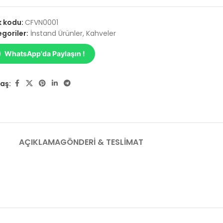
k kodu:
CFVN0001
goriler:
İnstand Ürünler
,
Kahveler
WhatsApp'da Paylaşın !
aş:
AÇIKLAMA
GÖNDERI & TESLIMAT