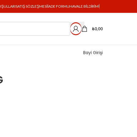
OŞULLARI
SATIŞ SÖZLEŞMESI
İADE FORMU
HAVALE BILDIRIMI
₺
0,00
Bayi Girişi
G