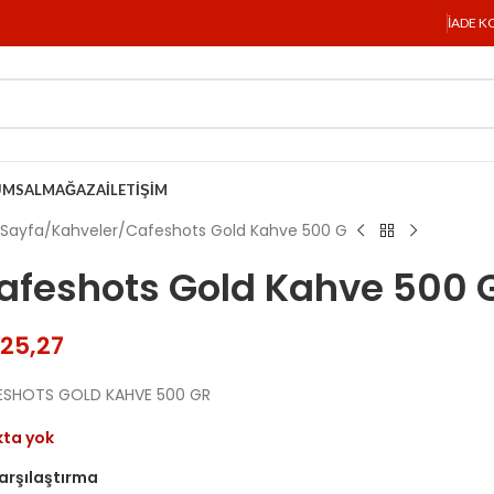
İADE K
UMSAL
MAĞAZA
İLETIŞIM
 Sayfa
Kahveler
Cafeshots Gold Kahve 500 G
afeshots Gold Kahve 500 
25,27
ESHOTS GOLD KAHVE 500 GR
kta yok
arşılaştırma