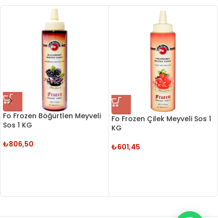
Fo Frozen Böğürtlen Meyveli
Fo Frozen Çilek Meyveli Sos 1
Sos 1 KG
KG
₺
806,50
₺
601,45