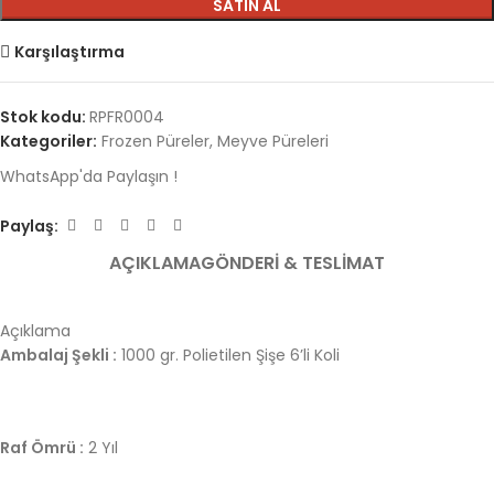
SATIN AL
Karşılaştırma
Stok kodu:
RPFR0004
Kategoriler:
Frozen Püreler
,
Meyve Püreleri
WhatsApp'da Paylaşın !
Paylaş:
AÇIKLAMA
GÖNDERI & TESLIMAT
Açıklama
Ambalaj Şekli :
1000 gr. Polietilen Şişe 6’li Koli
Raf Ömrü :
2 Yıl