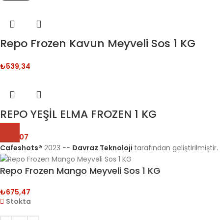
Repo Frozen Kavun Meyveli Sos 1 KG
₺
539,34
REPO YEŞİL ELMA FROZEN 1 KG
₺
518,07
Cafeshots®
2023 --
Davraz Teknoloji
tarafından geliştirilmiştir.
Repo Frozen Mango Meyveli Sos 1 KG
₺
675,47
Stokta
ÜFTÜZADE