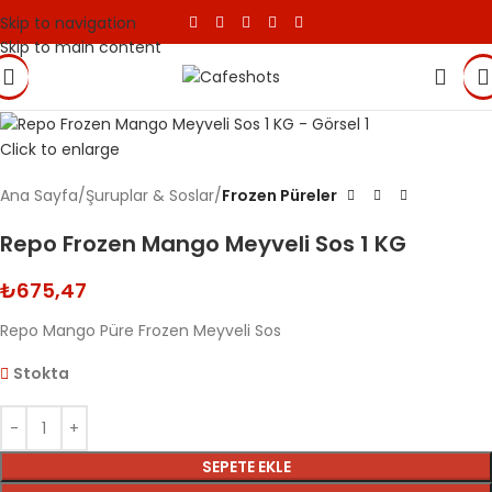
Skip to navigation
Skip to main content
Click to enlarge
Ana Sayfa
Şuruplar & Soslar
Frozen Püreler
Repo Frozen Mango Meyveli Sos 1 KG
₺
675,47
Repo Mango Püre Frozen Meyveli Sos
Stokta
SEPETE EKLE