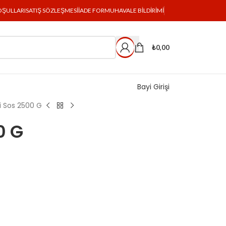
OŞULLARI
SATIŞ SÖZLEŞMESI
İADE FORMU
HAVALE BILDIRIMI
₺
0,00
Bayi Girişi
i Sos 2500 G
0 G