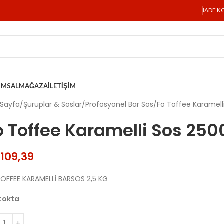
İADE K
UMSAL
MAĞAZA
İLETIŞIM
 Sayfa
Şuruplar & Soslar
Profosyonel Bar Sos
Fo Toffee Karamell
o Toffee Karamelli Sos 250
.109,39
OFFEE KARAMELLİ BARSOS 2,5 KG
tokta