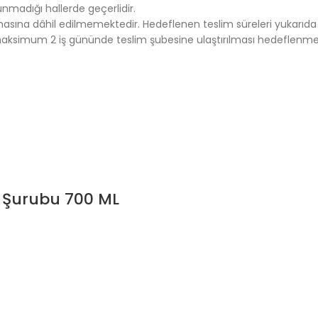
unmadığı hallerde geçerlidir.
asına dâhil edilmemektedir. Hedeflenen teslim süreleri yukarıda b
ksimum 2 iş gününde teslim şubesine ulaştırılması hedeflenmek
l Şurubu 700 ML