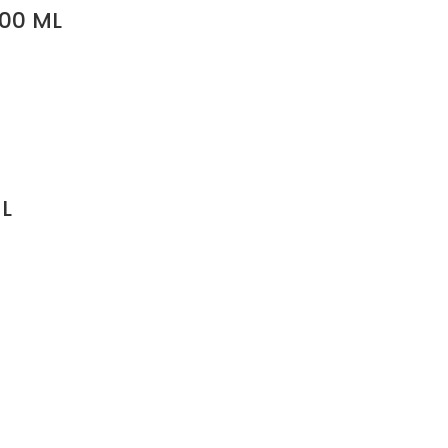
700 ML
L