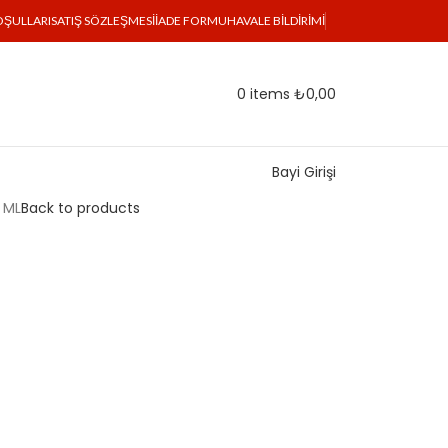
OŞULLARI
SATIŞ SÖZLEŞMESI
İADE FORMU
HAVALE BILDIRIMI
0
items
₺
0,00
Bayi Girişi
 ML
Back to products