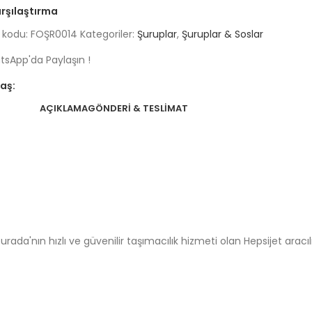
rşılaştırma
 kodu:
FOŞR0014
Kategoriler:
Şuruplar
,
Şuruplar & Soslar
sApp'da Paylaşın !
aş:
AÇIKLAMA
GÖNDERI & TESLIMAT
ada'nın hızlı ve güvenilir taşımacılık hizmeti olan Hepsijet aracılı