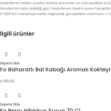
Hedeflenen teslim süreleri istisnai durumlar ve özel sürelerin bul
Gönderinin kabul edildiği gün, hedeflenen teslim süresi hesaplam
0-600 km mesafeye kadar taşınacak gönderilerin minimum 1, ma
İlgili ürünler
Sepete Ekle
Fo Baharatlı Bal Kabağı Aromalı Koktey
₺
585,68
Sepete Ekle
Fo Berry Hibiskus Şurup 70 Cl.