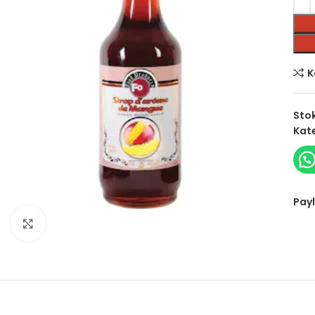
K
Sto
Kate
Payl
Click to enlarge