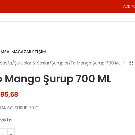
İADE K
UMSAL
MAĞAZA
İLETIŞIM
 Sayfa
Şuruplar & Soslar
Şuruplar
Fo Mango Şurup 700 ML
o Mango Şurup 700 ML
85,68
MANGO ŞURUP 70 CL.
tokta