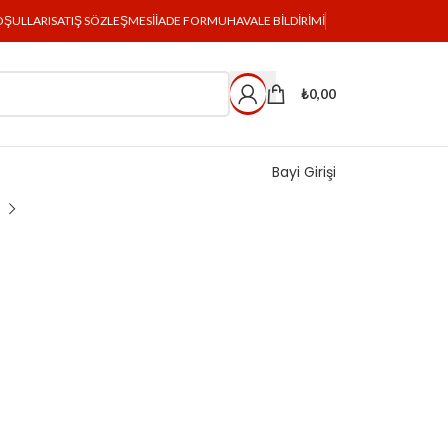
OŞULLARI
SATIŞ SÖZLEŞMESI
İADE FORMU
HAVALE BILDIRIMI
₺
0,00
Bayi Girişi