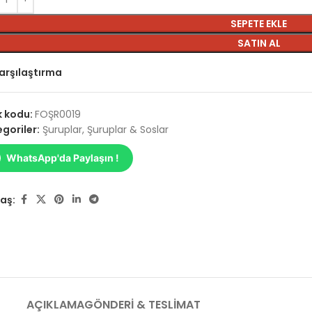
SEPETE EKLE
SATIN AL
arşılaştırma
k kodu:
FOŞR0019
goriler:
Şuruplar
,
Şuruplar & Soslar
WhatsApp'da Paylaşın !
aş:
AÇIKLAMA
GÖNDERI & TESLIMAT