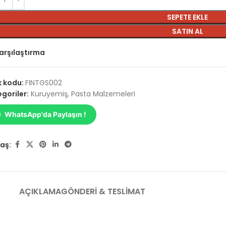
SEPETE EKLE
SATIN AL
arşılaştırma
k kodu:
FINTGS002
goriler:
Kuruyemiş
,
Pasta Malzemeleri
WhatsApp'da Paylaşın !
aş:
AÇIKLAMA
GÖNDERI & TESLIMAT