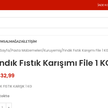
İADE K
UMSAL
MAĞAZA
İLETIŞIM
 Sayfa
Pasta Malzemeleri
Kuruyemiş
Fındık Fıstık Karışımı File 1 K
ındık Fıstık Karışımı File 1 K
32,99
IK FISTIK KARIŞIK 1 KG
tokta