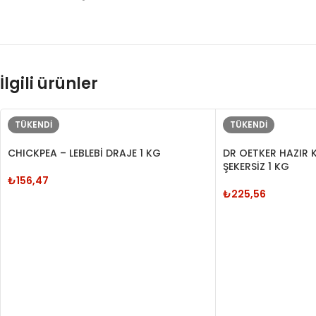
İlgili ürünler
TÜKENDI
TÜKENDI
CHICKPEA – LEBLEBİ DRAJE 1 KG
DR OETKER HAZIR K
ŞEKERSİZ 1 KG
₺
156,47
₺
225,56