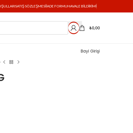
OŞULLARI
SATIŞ SÖZLEŞMESI
İADE FORMU
HAVALE BILDIRIMI
₺
0,00
Bayi Girişi
G
G