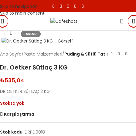
Skip to navigation
Skip to main content
Click to enlarge
TÜKENDI
Ana Sayfa
Pasta Malzemeleri
Puding & Sütlü Tatlı
Dr. Oetker Sütlaç 3 KG
₺
535,04
DR OETKER SÜTLAÇ 3 KG
Stokta yok
Karşılaştırma
Stok kodu:
DRPD0018