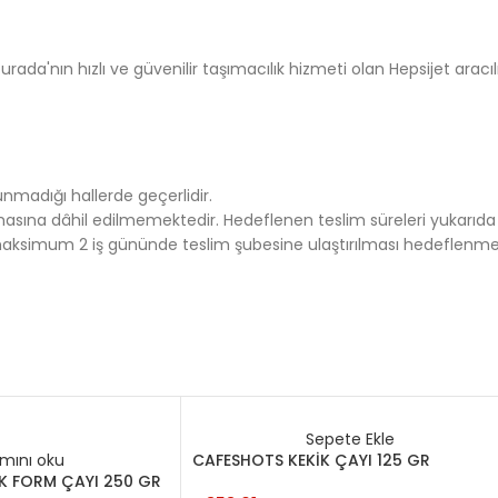
ada'nın hızlı ve güvenilir taşımacılık hizmeti olan Hepsijet aracılı
unmadığı hallerde geçerlidir.
asına dâhil edilmemektedir. Hedeflenen teslim süreleri yukarıda b
ksimum 2 iş gününde teslim şubesine ulaştırılması hedeflenmek
Sepete Ekle
mını oku
CAFESHOTS KEKİK ÇAYI 125 GR
K FORM ÇAYI 250 GR