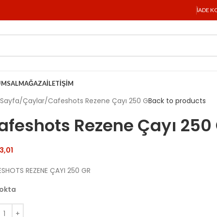
İADE K
UMSAL
MAĞAZA
İLETIŞIM
 Sayfa
Çaylar
Cafeshots Rezene Çayı 250 G
Back to products
afeshots Rezene Çayı 250
3,01
ESHOTS REZENE ÇAYI 250 GR
okta