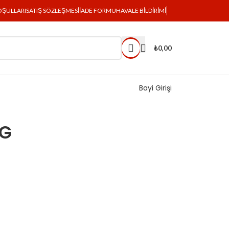
OŞULLARI
SATIŞ SÖZLEŞMESI
İADE FORMU
HAVALE BILDIRIMI
₺
0,00
Bayi Girişi
 G