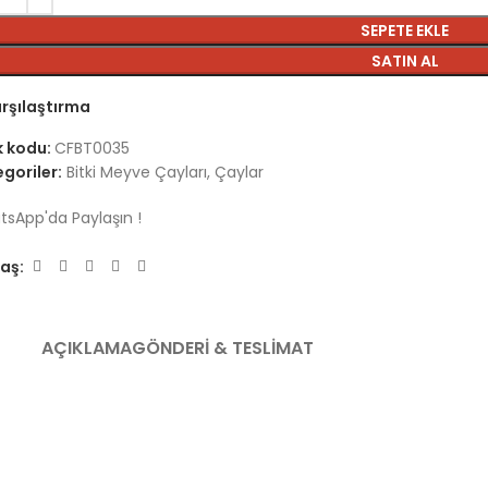
SEPETE EKLE
SATIN AL
rşılaştırma
k kodu:
CFBT0035
goriler:
Bitki Meyve Çayları
,
Çaylar
sApp'da Paylaşın !
aş:
AÇIKLAMA
GÖNDERI & TESLIMAT