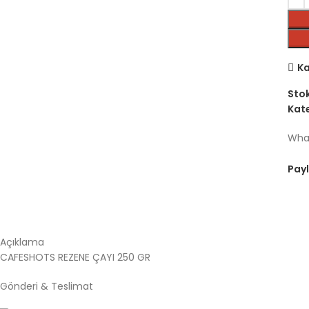
Ka
Sto
Kate
What
Payl
Açıklama
CAFESHOTS REZENE ÇAYI 250 GR
Gönderi & Teslimat