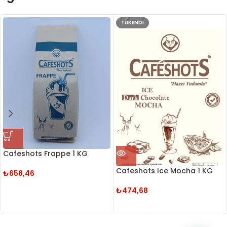
TÜKENDI
Cafeshots Frappe 1 KG
Cafeshots Ice Mocha 1 KG
₺
658,46
₺
474,68