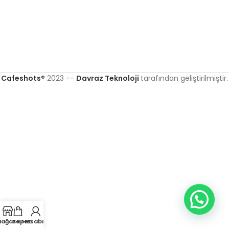
Cafeshots®
2023 --
Davraz Teknoloji
tarafından geliştirilmiştir.
ağaza
Sepet
Hesabım